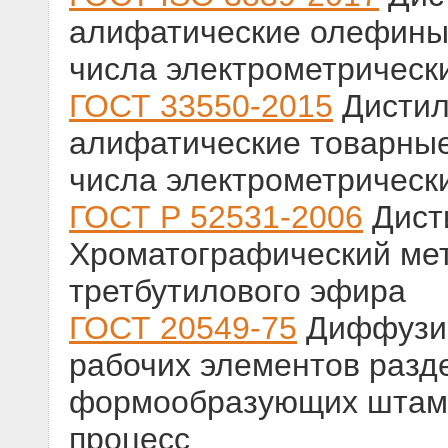
алифатические олефины
числа электрометрическ
ГОСТ 33550-2015
Дистил
алифатические товарные
числа электрометрическ
ГОСТ Р 52531-2006
Дист
Хроматографический мет
третбутилового эфира
ГОСТ 20549-75
Диффузио
рабочих элементов разд
формообразующих штамп
процесс