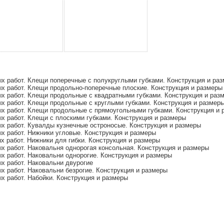
х работ. Клещи поперечные с полукруглыми губками. Конструкция и ра
х работ. Клещи продольно-поперечные плоские. Конструкция и размеры
х работ. Клещи продольные с квадратными губками. Конструкция и раз
х работ. Клещи продольные с круглыми губками. Конструкция и размер
х работ. Клещи продольные с прямоугольными губками. Конструкция и 
х работ. Клещи с плоскими губками. Конструкция и размеры
х работ. Кувалды кузнечные остроносые. Конструкция и размеры
х работ. Нижники угловые. Конструкция и размеры
 работ. Нижники для гибки. Конструкция и размеры
 работ. Наковальня однорогая консольная. Конструкция и размеры
х работ. Наковальни однорогие. Конструкция и размеры
х работ. Наковальни двурогие
 работ. Наковальни безрогие. Конструкция и размеры
 работ. Набойки. Конструкция и размеры