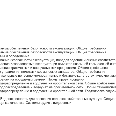
амма обеспечения безопасности эксплуатации. Общие требования
амма обеспечения безопасности эксплуатации. Общие требования
ины и определения
ания безопасности эксплуатации, порядок задания и оценки соответств
ление безопасностью эксплуатации объектов наземной космической инф
вление критичными и специальными процессами. Общие требования
 управления полетами космических аппаратов. Общие требования
нженерные почвенно-мелиоративные и ботанико-культуртехнические из
ренаж на орошаемых землях. Нормы проектирования
дораспределение и водоучет на оросительной сети. Общие требования
дораспределение и водоучет на оросительной сети. Нормы технологиче
дораспределение и водоучет на оросительной сети. Градуировка гидро
Водопотребность для орошения сельскохозяйственных культур. Общие 
енка качества. Системы аудио-, видеосвязи