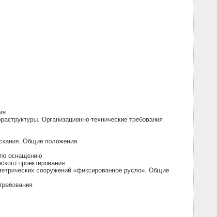
ия
раструктуры. Организационно-технические требования
ыскания. Общие положения
 по оснащению
ского проектирования
метрических сооружений «фиксированное русло». Общие
требования