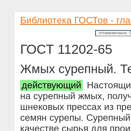
Библиотека ГОСТов - гл
ГОСТ 11202-65
Жмых сурепный. Те
действующий
Настоящий
на сурепный жмых, полу
шнековых прессах из пр
семян сурепы. Сурепный
качестве сырья для про