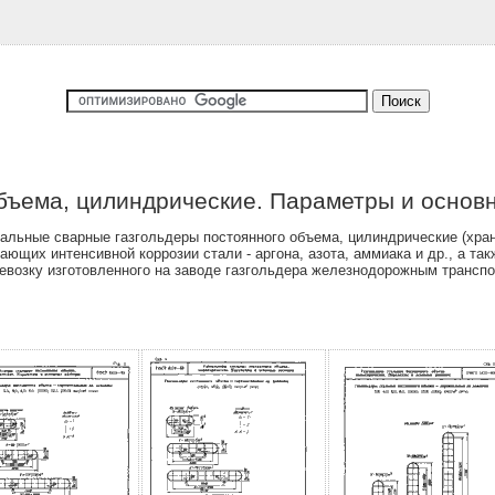
объема, цилиндрические. Параметры и осно
альные сварные газгольдеры постоянного объема, цилиндрические (хран
вающих интенсивной коррозии стали - аргона, азота, аммиака и др., а та
ревозку изготовленного на заводе газгольдера железнодорожным трансп