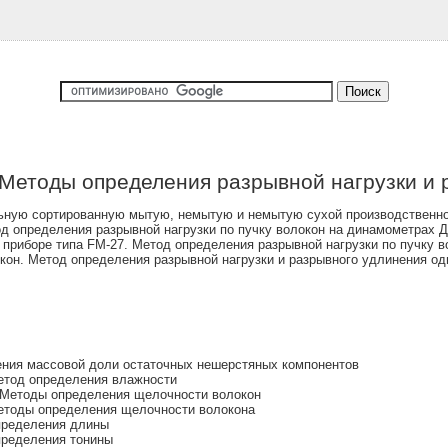
Методы определения разрывной нагрузки и 
ьную сортированную мытую, немытую и немытую сухой производственной
од определения разрывной нагрузки по пучку волокон на динамометрах 
 приборе типа FM-27. Метод определения разрывной нагрузки по пучку 
кон. Метод определения разрывной нагрузки и разрывного удлинения од
ния массовой доли остаточных нешерстяных компонентов
етод определения влажности
 Методы определения щелочности волокон
етоды определения щелочности волокона
пределения длины
пределения тонины