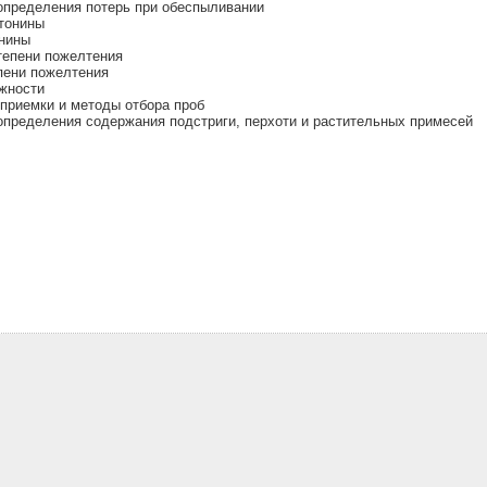
определения потерь при обеспыливании
тонины
нины
тепени пожелтения
пени пожелтения
жности
приемки и методы отбора проб
пределения содержания подстриги, перхоти и растительных примесей