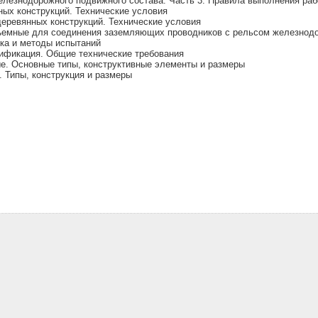
лезнодорожного подвижного состава. Часть 3. Правила выполнения раб
ых конструкций. Технические условия
еревянных конструкций. Технические условия
ъемные для соединения заземляющих проводников с рельсом железнодор
ка и методы испытаний
ификация. Общие технические требования
е. Основные типы, конструктивные элементы и размеры
 Типы, конструкция и размеры