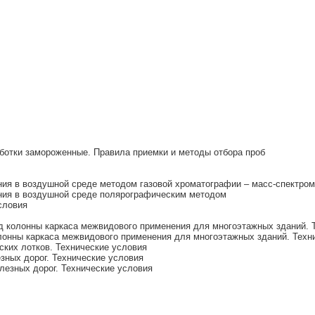
аботки замороженные. Правила приемки и методы отбора проб
ия в воздушной среде методом газовой хроматографии – масс-спектром
ия в воздушной среде полярографическим методом
словия
 колонны каркаса межвидового применения для многоэтажных зданий. 
онны каркаса межвидового применения для многоэтажных зданий. Техн
ких лотков. Технические условия
зных дорог. Технические условия
лезных дорог. Технические условия