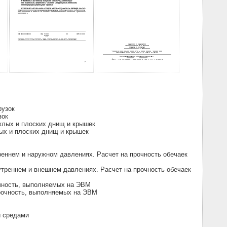
рузок
зок
клых и плоских днищ и крышек
лых и плоских днищ и крышек
реннем и наружном давлениях. Расчет на прочность обечаек
утреннем и внешнем давлениях. Расчет на прочность обечаек
очность, выполняемых на ЭВМ
прочность, выполняемых на ЭВМ
и средами