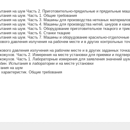
тания на шум Часть 2. Приготовительно-прядильные и прядильные ма
тания на шум. Часть 1. Общие требования
ания на шум. Часть 3. Машины для производства нетканых материало
ания на шум. Часть 4. Машины для производства нитей, шнуров и кана
ния на шум. Часть 5. Оборудование приготовительное ткацкого и трик
ания на шум. Часть 6. Станки ткацкие
ания на шум. Часть 7. Машины и оборудование красильно-отделочные
вого давления излучения на рабочем месте и в других контрольных точ
вого давления излучения на рабочем месте и в других заданных точках
ожухов. Часть 2. Измерения на месте установки для приемки и подтве
ожухов. Часть 1. Лабораторные измерения для заявления значений шум
ин. Испытания в лаборатории и на месте установки
тания на шум
характеристик. Общие требования