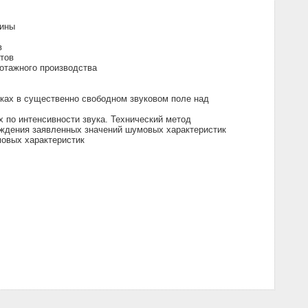
шины
в
тов
отажного производства
ках в существенно свободном звуковом поле над
 по интенсивности звука. Технический метод
рждения заявленных значений шумовых характеристик
овых характеристик