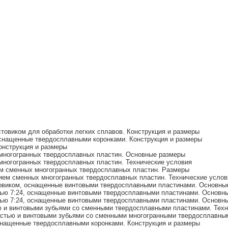
товиком для обработки легких сплавов. Конструкция и размеры
снащенные твердосплавными коронками. Конструкция и размеры
онструкция и размеры
многогранных твердосплавных пластин. Основные размеры
ногогранных твердосплавных пластин. Технические условия
м сменных многогранных твердосплавных пластин. Размеры
ем сменных многогранных твердосплавных пластин. Технические услов
овиком, оснащенные винтовыми твердосплавными пластинами. Основны
тью 7:24, оснащенные винтовыми твердосплавными пластинами. Основн
тью 7:24, оснащенные винтовыми твердосплавными пластинами. Основн
 и винтовыми зубьями со сменными твердосплавными пластинами. Техн
стью и винтовыми зубьями со сменными многогранными твердосплавным
снащенные твердосплавными коронками. Конструкция и размеры