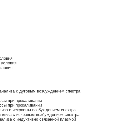
словия
 условия
словия
анализа с дуговым возбуждением спектра
ссы при прокаливании
ссы при прокаливании
лиза с искровым возбуждением спектра
ализа с искровым возбуждением спектра
ализа с индуктивно связанной плазмой