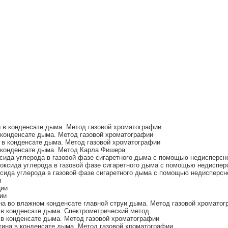
в конденсате дыма. Метод газовой хроматографии
конденсате дыма. Метод газовой хроматографии
в конденсате дыма. Метод газовой хроматографии
 конденсате дыма. Метод Карла Фишера
ида углерода в газовой фазе сигаретного дыма с помощью недисперсно
ксида углерода в газовой фазе сигаретного дыма с помощью недисперс
ида углерода в газовой фазе сигаретного дыма с помощью недисперсно
и
ции
ии
а во влажном конденсате главной струи дыма. Метод газовой хроматог
в конденсате дыма. Спектрометрический метод
в конденсате дыма. Метод газовой хроматографии
ина в конденсате дыма. Метод газовой хроматографии