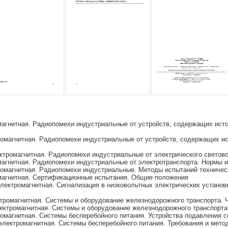
агнитная. Радиопомехи индустриальные от устройств, содержащих ист
омагнитная. Радиопомехи индустриальные от устройств, содержащих и
тромагнитная. Радиопомехи индустриальные от электрического светово
агнитная. Радиопомехи индустриальные от электротранспорта. Нормы 
омагнитная. Радиопомехи индустриальные. Методы испытаний техническ
магнитная. Сертификационные испытания. Общие положения
ектромагнитная. Сигнализация в низковольтных электрических установка
тромагнитная. Системы и оборудование железнодорожного транспорта. 
ектромагнитная. Системы и оборудование железнодорожного транспорта
омагнитная. Системы бесперебойного питания. Устройства подавления 
лектромагнитная. Системы бесперебойного питания. Требования и мето