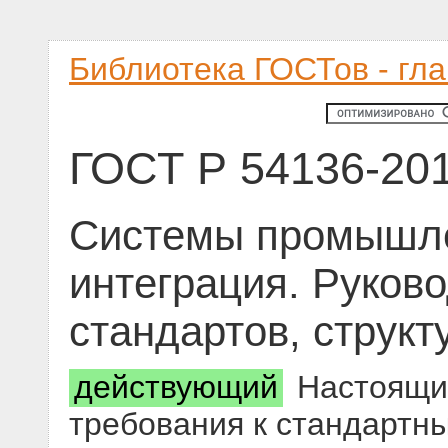
Библиотека ГОСТов - гл
ГОСТ Р 54136-20
Системы промышле
интеграция. Руков
стандартов, структ
действующий
Настоящий
требования к стандартн