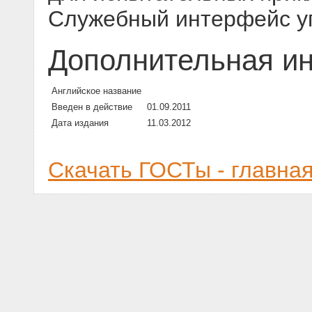
Служебный интерфейс у
Дополнительная и
Английское название
Введен в действие
01.09.2011
Дата издания
11.03.2012
Скачать ГОСТы - главна