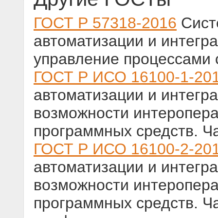
ГОСТ Р 57318-2016
Сист
автоматизации и интегр
управление процессами 
ГОСТ Р ИСО 16100-1-20
автоматизации и интегр
возможности интеропер
программных средств. Ча
ГОСТ Р ИСО 16100-2-20
автоматизации и интегр
возможности интеропер
программных средств. Ча