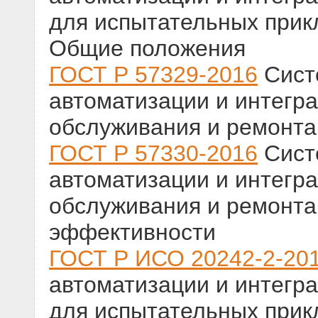
для испытательных прик
Общие положения
ГОСТ Р 57329-2016
Сист
автоматизации и интегра
обслуживания и ремонта
ГОСТ Р 57330-2016
Сист
автоматизации и интегра
обслуживания и ремонта
эффективности
ГОСТ Р ИСО 20242-2-20
автоматизации и интегр
для испытательных прик