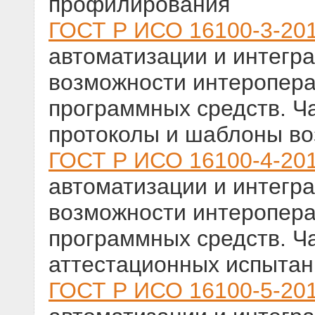
профилирования
ГОСТ Р ИСО 16100-3-20
автоматизации и интегр
возможности интеропер
программных средств. Ч
протоколы и шаблоны в
ГОСТ Р ИСО 16100-4-20
автоматизации и интегр
возможности интеропер
программных средств. Ч
аттестационных испытани
ГОСТ Р ИСО 16100-5-20