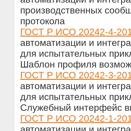
производственных сообщ
протокола
ГОСТ Р ИСО 20242-4-20
автоматизации и интегр
для испытательных прик
Шаблон профиля возмож
ГОСТ Р ИСО 20242-3-20
автоматизации и интегр
для испытательных прик
Служебный интерфейс ви
ГОСТ Р ИСО 20242-1-20
автоматизации и интегр