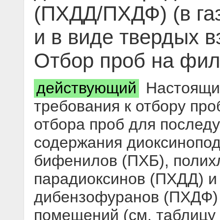
(ПХДД/ПХДФ) (в га
и в виде твердых в
Отбор проб на фил
действующий
Настоящий
требования к отбору про
отбора проб для послед
содержания диоксинопо
бифенилов (ПХБ), полих
парадиоксинов (ПХДД) и
дибензофуранов (ПХДФ) 
помещений (см. таблицу 