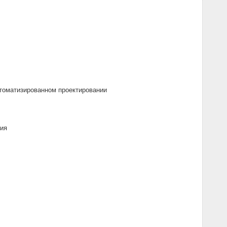
втоматизированном проектировании
ния