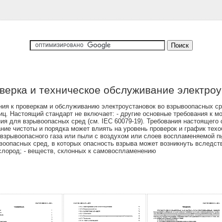
верка и техническое обслуживание электроу
ия к проверкам и обслуживанию электроустановок во взрывоопасных сре
иц. Настоящий стандарт не включает: - другие основные требования к мо
ия для взрывоопасных сред (см. IEC 60079-19). Требования настоящего 
ние чистоты и порядка может влиять на уровень проверок и график тех
й взрывоопасного газа или пыли с воздухом или слоев воспламеняемой
ывоопасных сред, в которых опасность взрыва может возникнуть вследст
слород; - веществ, склонных к самовоспламенению