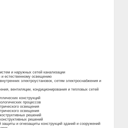
истем и наружных сетей канализации
и и естественному освещению
внутренних электроустановок, сетям электроснабжения и
ения, вентиляции, кондиционирования и тепловых сетей
ллических конструкций
нологических процессов
ктрического освещения
ктрического освещения
 коструктивных решений
 конструктивных решений
 защиты и огнезащиты конструкций зданий и сооружений
орог