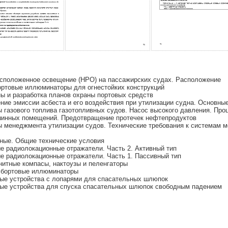
асположенное освещение (НРО) на пассажирских судах. Расположение
ортовые иллюминаторы для огнестойких конструкций
ы и разработка планов охраны портовых средств
ние эмиссии асбеста и его воздействия при утилизации судна. Основны
 газового топлива газотопливных судов. Насос высокого давления. Пр
шинных помещений. Предотвращение протечек нефтепродуктов
 менеджмента утилизации судов. Технические требования к системам м
тные. Общие технические условия
е радиолокационные отражатели. Часть 2. Активный тип
е радиолокационные отражатели. Часть 1. Пассивный тип
нитные компасы, нактоузы и пеленгаторы
е бортовые иллюминаторы
вые устройства с лопарями для спасательных шлюпок
вые устройства для спуска спасательных шлюпок свободным падением