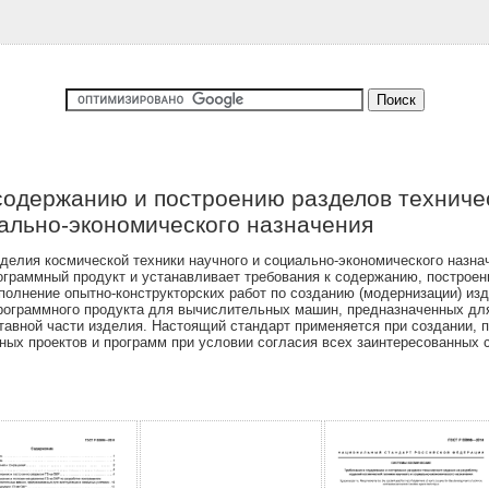
содержанию и построению разделов техничес
иально-экономического назначения
елия космической техники научного и социально-экономического назнач
рограммный продукт и устанавливает требования к содержанию, построе
полнение опытно-конструкторских работ по созданию (модернизации) изд
программного продукта для вычислительных машин, предназначенных для
тавной части изделия. Настоящий стандарт применяется при создании, п
х проектов и программ при условии согласия всех заинтересованных ст