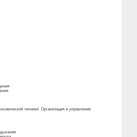
дения
ения
космической техники. Организация и управление
 дыхания
лерода