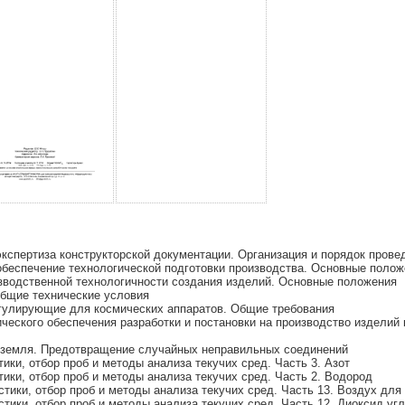
кспертиза конструкторской документации. Организация и порядок прове
беспечение технологической подготовки производства. Основные полож
водственной технологичности создания изделий. Основные положения
бщие технические условия
гулирующие для космических аппаратов. Общие требования
еского обеспечения разработки и постановки на производство изделий 
-земля. Предотвращение случайных неправильных соединений
ки, отбор проб и методы анализа текучих сред. Часть 3. Азот
ики, отбор проб и методы анализа текучих сред. Часть 2. Водород
тики, отбор проб и методы анализа текучих сред. Часть 13. Воздух для
тики, отбор проб и методы анализа текучих сред. Часть 12. Диоксид уг