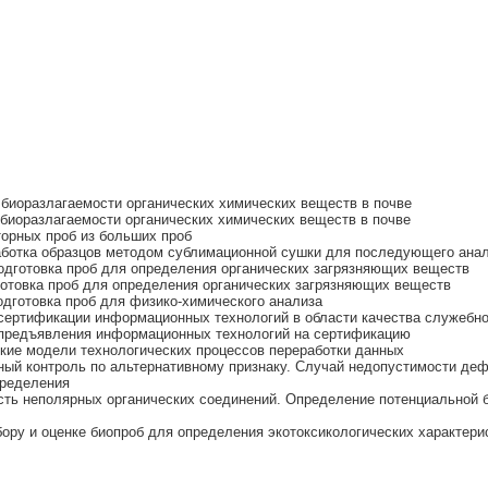
биоразлагаемости органических химических веществ в почве
биоразлагаемости органических химических веществ в почве
торных проб из больших проб
аботка образцов методом сублимационной сушки для последующего ана
одготовка проб для определения органических загрязняющих веществ
отовка проб для определения органических загрязняющих веществ
дготовка проб для физико-химического анализа
ертификации информационных технологий в области качества служебн
предъявления информационных технологий на сертификацию
ие модели технологических процессов переработки данных
ный контроль по альтернативному признаку. Случай недопустимости деф
пределения
сть неполярных органических соединений. Определение потенциальной 
ору и оценке биопроб для определения экотоксикологических характери