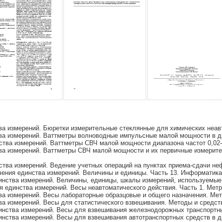
а измерений. Бюретки измерительные стеклянные для химических неавт
а измерений. Ваттметры волноводные импульсные малой мощности в диа
тва измерений. Ваттметры СВЧ малой мощности диапазона частот 0,02-1
а измерений. Ваттметры СВЧ малой мощности и их первичные измеритель
ства измерений. Ведение учетных операций на пунктах приема-сдачи н
ения единства измерений. Величины и единицы. Часть 13. Информатик
нства измерений. Величины, единицы, шкалы измерений, используемые 
 единства измерений. Весы неавтоматического действия. Часть 1. Метр
а измерений. Весы лабораторные образцовые и общего назначения. Мет
а измерений. Весы для статистического взвешивания. Методы и средст
инства измерений. Весы для взвешивания железнодорожных транспортны
нства измерений. Весы для взвешивания автотранспортных средств в д