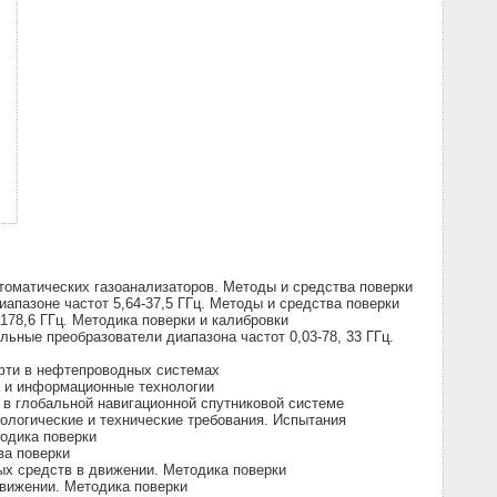
оматических газоанализаторов. Методы и средства поверки
пазоне частот 5,64-37,5 ГГц. Методы и средства поверки
78,6 ГГц. Методика поверки и калибровки
ные преобразователи диапазона частот 0,03-78, 33 ГГц.
ефти в нефтепроводных системах
а и информационные технологии
в глобальной навигационной спутниковой системе
ологические и технические требования. Испытания
одика поверки
ва поверки
х средств в движении. Методика поверки
вижении. Методика поверки