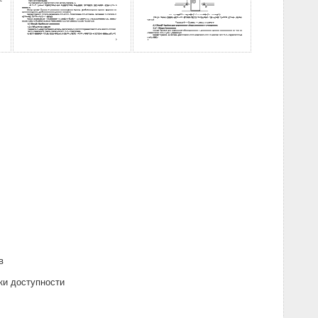
в
ки доступности