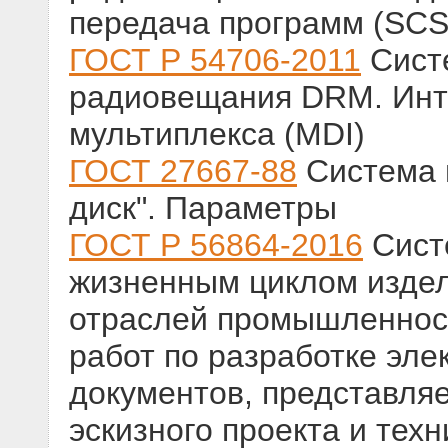
передача программ (SCS
ГОСТ Р 54706-2011
Систе
радиовещания DRM. Инт
мультиплекса (MDI)
ГОСТ 27667-88
Система 
диск". Параметры
ГОСТ Р 56864-2016
Сист
жизненным циклом изде
отраслей промышленност
работ по разработке эле
документов, представляе
эскизного проекта и тех