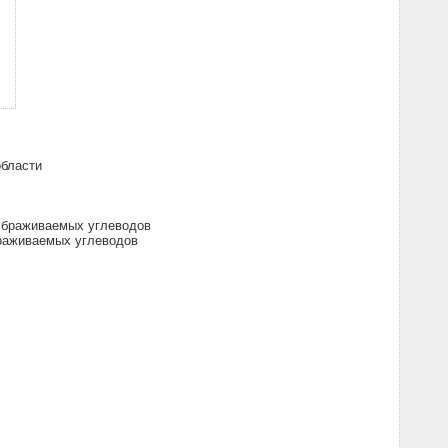
области
сбраживаемых углеводов
раживаемых углеводов