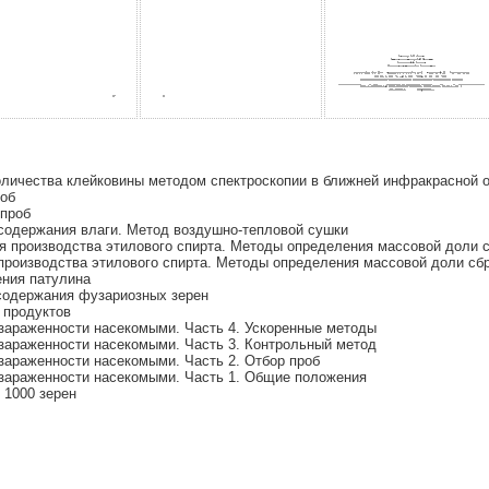
оличества клейковины методом спектроскопии в ближней инфракрасной 
роб
 проб
содержания влаги. Метод воздушно-тепловой сушки
 производства этилового спирта. Методы определения массовой доли 
роизводства этилового спирта. Методы определения массовой доли сб
ения патулина
содержания фузариозных зерен
 продуктов
зараженности насекомыми. Часть 4. Ускоренные методы
зараженности насекомыми. Часть 3. Контрольный метод
зараженности насекомыми. Часть 2. Отбор проб
зараженности насекомыми. Часть 1. Общие положения
 1000 зерен