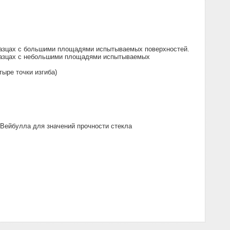
бразцах с большими площадями испытываемых поверхностей.
бразцах с небольшими площадями испытываемых
ыре точки изгиба)
 Вейбулла для значений прочности стекла