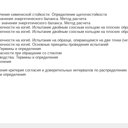
еления химической стойкости. Определение щелочестойкости
начения энергетического баланса. Метод расчета
 значения энергетического баланса. Метод расчета
прочности на изгиб. Испытание двойным соосным кольцом на плоских о
прочности на изгиб. Испытание двойным соосным кольцом на плоских о
очности на изгиб. Испытание на образце, опирающемся на две точки (чет
рочности на изгиб. Основные принципы проведения испытаний
 Термины и определения
пасности при обращении со стеклом
зводства. Термины и определения
еления
ления критерия согласия и доверительных интервалов по распределению
 и определения