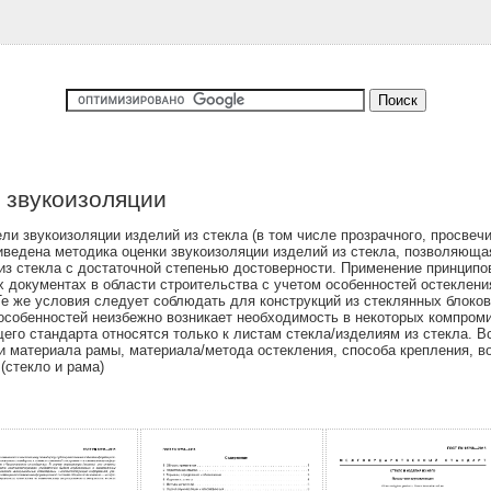
и звукоизоляции
и звукоизоляции изделий из стекла (в том числе прозрачного, просвеч
иведена методика оценки звукоизоляции изделий из стекла, позволяюща
 из стекла с достаточной степенью достоверности. Применение принцип
х документах в области строительства с учетом особенностей остеклен
Те же условия следует соблюдать для конструкций из стеклянных блоков,
 особенностей неизбежно возникает необходимость в некоторых компром
его стандарта относятся только к листам стекла/изделиям из стекла. В
 и материала рамы, материала/метода остекления, способа крепления, во
(стекло и рама)