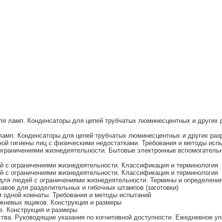
я ламп. Конденсаторы для цепей трубчатых люминесцентных и других 
амп. Конденсаторы для цепей трубчатых люминесцентных и других разр
ой гигиены лиц с физическими недостатками. Требования и методы исп
граничениями жизнедеятельности. Бытовые электронные вспомогательн
 с ограничениями жизнедеятельности. Классификация и терминология
 с ограничениями жизнедеятельности. Классификация и терминология
для людей с ограничениями жизнедеятельности. Термины и определени
авов для разделительных и гибочных штампов (заготовки)
м одной комнаты. Требования и методы испытаний
жневых ящиков. Конструкция и размеры
. Конструкция и размеры
тва. Руководящие указания по когнитивной доступности. Ежедневное у