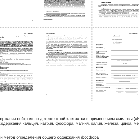
ржания нейтрально-детергентной клетчатки с применением амилазы (а
держания кальция, натрия, фосфора, магния, калия, железа, цинка, мед
ий метод определения общего содержания фосфора