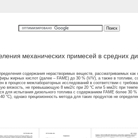
ления механических примесей в средних ди
пределения содержания нерастворимых веществ, рассматриваемых как 
ры жирных кислот (далее – FAME) до 30 % (V/V), а также в топливе, 
лен в процессе межлабораторных исследований в соответствии с требова
ю вязкость, не превышающую 8 мм2/с при 20 °C или 5 мм2/с при темпера
ься для испытания дизельного топлива с содержанием FAME более 30 % 
 40 °C), однако прецизионность метода для таких продуктов не определе