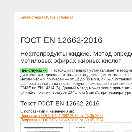
Библиотека ГОСТов - главная
ГОСТ EN 12662-2016
Нефтепродукты жидкие. Метод опреде
метиловых эфирах жирных кислот
действующий
Настоящий стандарт устанавливает метод о
дистиллятах, дизельном топливе, содержащем метиловые эфи
механических примесей — от 12 до 30 мг/кг, он был установ
распространяется на нефтепродукты, имеющие кинематическу
FAME по EN 14214 [3]. Данный метод может также применят
(8 мм2/с при температуре 20 °C или 5 мм2/с при температуре
Текст ГОСТ EN 12662-2016
С поправками и изменениями:
Поправка к ГОСТ EN 12662-2016 от 26.05.2023
Поправка к ГОСТ EN 12662-2016 от 30.05.2024