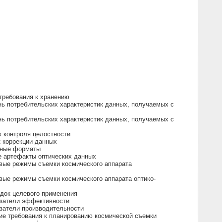
требования к хранению
ь потребительских характеристик данных, получаемых с
ь потребительских характеристик данных, получаемых с
 контроля целостности
к коррекции данных
бные форматы
е артефакты оптических данных
вые режимы съемки космического аппарата
вые режимы съемки космического аппарата оптико-
док целевого применения
азатели эффективности
затели производительности
ие требования к планированию космической съемки