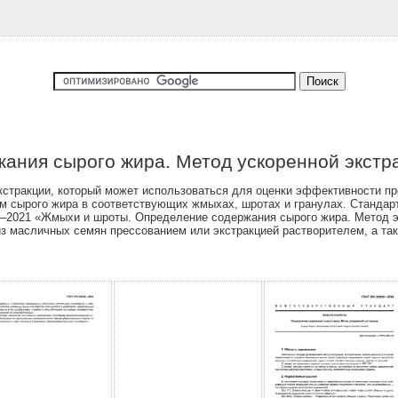
ания сырого жира. Метод ускоренной экстр
стракции, который может использоваться для оценки эффективности п
 сырого жира в соответствующих жмыхах, шротах и гранулах. Стандарт
–2021 «Жмыхи и шроты. Определение содержания сырого жира. Метод эк
з масличных семян прессованием или экстракцией растворителем, а та