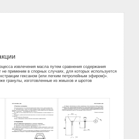
акции
роцесса извлечения масла путем сравнения содержания
 не применим в спорных случаях, для которых используется
стракции гексаном (или легким петролейным эфиром)».
кже гранулы, изготовленные из жмыхов и шротов