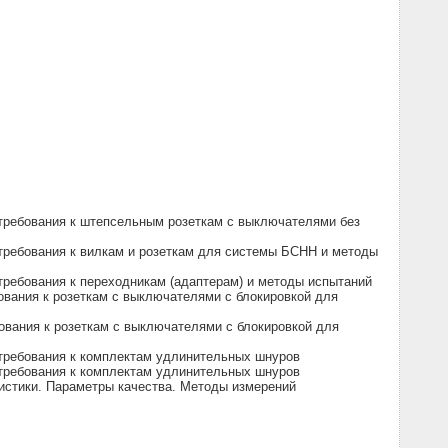
 требования к штепсельным розеткам с выключателями без
требования к вилкам и розеткам для системы БСНН и методы
требования к переходникам (адаптерам) и методы испытаний
ования к розеткам с выключателями с блокировкой для
ования к розеткам с выключателями с блокировкой для
 требования к комплектам удлинительных шнуров
 требования к комплектам удлинительных шнуров
истики. Параметры качества. Методы измерений