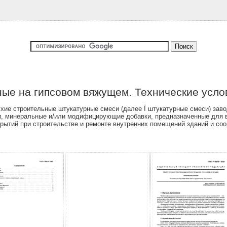
ые на гипсовом вяжущем. Технические усло
хие строительные штукатурные смеси (далее Ї штукатурные смеси) завод
и, минеральные и/или модифицирующие добавки, предназначенные для 
крытий при строительстве и ремонте внутренних помещений зданий и со