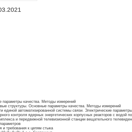
03.2021
е параметры качества. Методы измерений
овые структуры. Основные параметры качества. Методы измерений
ти единой автоматизированной системы связи. Электрические параметр
ного контроля ядерных энергетических корпусных реакторов с водой п
мплекса и передвижной телевизионной станции вещательного телевиде
параметров
 и требования к цепям стыка