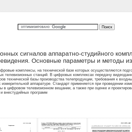
онных сигналов аппаратно-студийного комп
левидения. Основные параметры и методы и
ифровые комплексы, на технической базе которых осуществляются подг
ых телевизионных станций. В цифровых комплексах передачу видеоданн
ров технической базы производства телепродукции, требования к вход
к измерительной аппаратуре. Стандарт применяется при проведении изм
ы в цифровом телевизионном вещании, а также при оценке и проектирова
и внестудийных программ