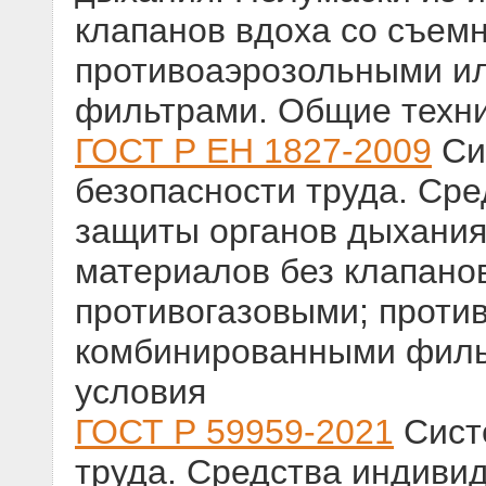
клапанов вдоха со съем
противоаэрозольными и
фильтрами. Общие техни
ГОСТ Р ЕН 1827-2009
Си
безопасности труда. Ср
защиты органов дыхания
материалов без клапано
противогазовыми; проти
комбинированными филь
условия
ГОСТ Р 59959-2021
Сист
труда. Средства индиви