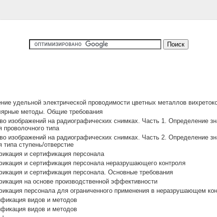
ние удельной электрической проводимости цветных металлов вихрето
ярные методы. Общие требования
о изображений на радиографических снимках. Часть 1. Определение зн
я проволочного типа
о изображений на радиографических снимках. Часть 2. Определение зн
 типа ступень/отверстие
икация и сертификация персонала
икация и сертификация персонала неразрушающего контроля
икация и сертификация персонала. Основные требования
икация на основе производственной эффективности
икация персонала для ограниченного применения в неразрушающем ко
фикация видов и методов
фикация видов и методов