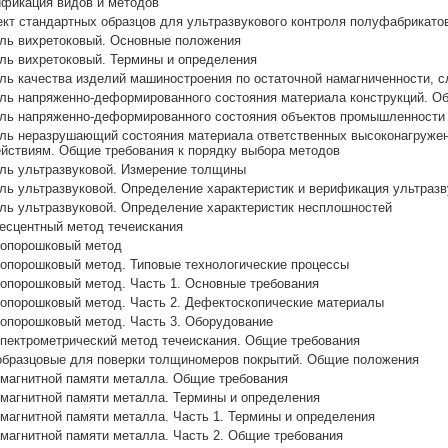
фикация видов и методов
т стандартных образцов для ультразвукового контроля полуфабрикатов
ль вихретоковый. Основные положения
ль вихретоковый. Термины и определения
ь качества изделий машиностроения по остаточной намагниченности, с
ль напряженно-деформированного состояния материала конструкций. Об
ль напряженно-деформированного состояния объектов промышленности 
ль неразрушающий состояния материала ответственных высоконагружен
йствиям. Общие требования к порядку выбора методов
ль ультразвуковой. Измерение толщины
ь ультразвуковой. Определение характеристик и верификация ультраз
ль ультразвуковой. Определение характеристик несплошностей
сцентный метод течеискания
топорошковый метод
опорошковый метод. Типовые технологические процессы
опорошковый метод. Часть 1. Основные требования
опорошковый метод. Часть 2. Дефектоскопические материалы
опорошковый метод. Часть 3. Оборудование
пектрометрический метод течеискания. Общие требования
бразцовые для поверки толщиномеров покрытий. Общие положения
магнитной памяти металла. Общие требования
магнитной памяти металла. Термины и определения
агнитной памяти металла. Часть 1. Термины и определения
магнитной памяти металла. Часть 2. Общие требования