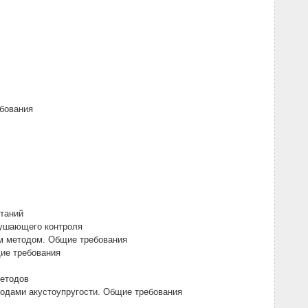
бования
таний
рушающего контроля
м методом. Общие требования
ие требования
методов
одами акустоупругости. Общие требования