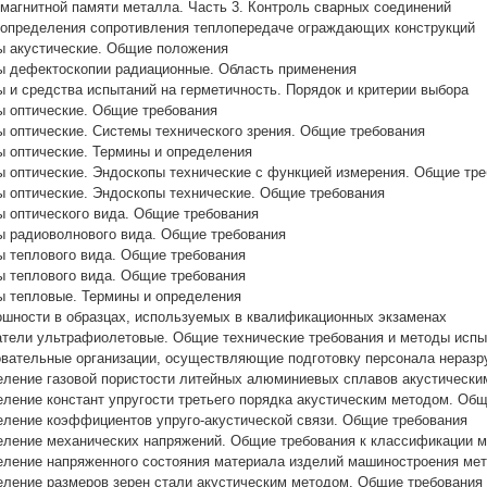
агнитной памяти металла. Часть 3. Контроль сварных соединений
определения сопротивления теплопередаче ограждающих конструкций
 акустические. Общие положения
 дефектоскопии радиационные. Область применения
и средства испытаний на герметичность. Порядок и критерии выбора
 оптические. Общие требования
 оптические. Системы технического зрения. Общие требования
 оптические. Термины и определения
 оптические. Эндоскопы технические с функцией измерения. Общие тре
 оптические. Эндоскопы технические. Общие требования
 оптического вида. Общие требования
 радиоволнового вида. Общие требования
 теплового вида. Общие требования
 теплового вида. Общие требования
 тепловые. Термины и определения
шности в образцах, используемых в квалификационных экзаменах
тели ультрафиолетовые. Общие технические требования и методы испы
вательные организации, осуществляющие подготовку персонала нераз
ление газовой пористости литейных алюминиевых сплавов акустически
ение констант упругости третьего порядка акустическим методом. Общ
ление коэффициентов упруго-акустической связи. Общие требования
ление механических напряжений. Общие требования к классификации 
ление напряженного состояния материала изделий машиностроения мет
ление размеров зерен стали акустическим методом. Общие требования