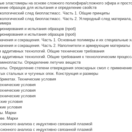
ые эластомеры на основе сложного полиэфира/сложного эфира и прост
ление образцов для испытания и определение свойств
кологический след биопластмасс. Часть 1. Общие принципы
кологический след биопластмасс. Часть 2. Углеродный след материала, 
лимера
ионирования и испытания образцов (проб)
ионирования и испытания образцов (проб)
ачения и сокращения. Часть 1. Основные полимеры и их специальные х
начения и сокращения. Часть 2. Наполнители и армирующие материалы
 аддитивных технологий. Общие технические требования
 аддитивных технологий. Общие требования к технологическим процес
минопласты. Определение летучих веществ
олы. Определение степени отверждения эпоксидных смол с применен
ых стальных и чугунных опок. Конструкция и размеры
рикетах. Технические условия
ехнические условия
ехнические условия
ехнические условия
ские условия
ские условия
вы. Марки
ове. Марки
сионного анализа с индуктивно связанной плазмой
сионного анализа с индуктивно связанной плазмой