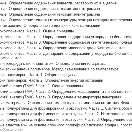
ые. Определение содержания веществ, растворимых в ацетоне
ые. Определение содержания гексаметилентетрамина
ые. Определение содержания гексаметилентетрамина
ые. Определение теплоты и температуры реакции методом дифференц
ные жидкие. Определение тенденции к кристаллизации
окомпонентов. Часть 1. Общие принципы
компонентов. Часть 2. Определение содержания углерода на биологиче
компонентов. Часть 3. Определение содержания синтетического полиме
окомпонентов. Часть 4. Определение массовой доли биокомпонентов
компонентов. Часть 5. Декларация о содержании углерода на биологиче
компонентов
нилхлорида с винилацетатом. Определение винилацетата
ический анализ полимеров. Метод сканирования по температуре
рия полимеров. Часть 1. Общие принципы
ия полимеров. Часть 2. Определение энергии активации
ский анализ (ТМА). Часть 1. Общие принципы
кий анализ (ТМА). Часть 2. Определение коэффициента линейного теп
кий анализ (ТМА). Часть 3. Определение температуры пенетрации
ые материалы. Определение температуры размягчения по методу Вика
е полиуретаны для формирования и экструзии. Часть 1. Система обоз
е полиуретаны для формования и экструзии. Часть 2. Изготовление об
ые полиуретаны для формования и экструзии. Часть 3. Определение с
ые эластомеры на основе сложного полиэфира/сложного эфира и прост
 обозначения