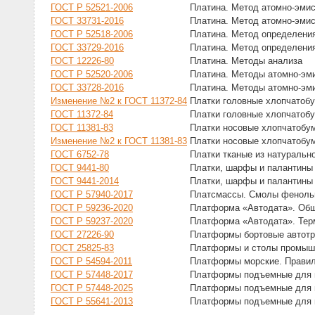
ГОСТ Р 52521-2006
Платина. Метод атомно-эмис
ГОСТ 33731-2016
Платина. Метод атомно-эмис
ГОСТ Р 52518-2006
Платина. Метод определения
ГОСТ 33729-2016
Платина. Метод определения
ГОСТ 12226-80
Платина. Методы анализа
ГОСТ Р 52520-2006
Платина. Методы атомно-эми
ГОСТ 33728-2016
Платина. Методы атомно-эми
Изменение №2 к ГОСТ 11372-84
Платки головные хлопчатобу
ГОСТ 11372-84
Платки головные хлопчатобу
ГОСТ 11381-83
Платки носовые хлопчатобу
Изменение №2 к ГОСТ 11381-83
Платки носовые хлопчатобу
ГОСТ 6752-78
Платки тканые из натуральн
ГОСТ 9441-80
Платки, шарфы и палантины
ГОСТ 9441-2014
Платки, шарфы и палантины
ГОСТ Р 57940-2017
Платсмассы. Смолы фенольн
ГОСТ Р 59236-2020
Платформа «Автодата». Об
ГОСТ Р 59237-2020
Платформа «Автодата». Тер
ГОСТ 27226-90
Платформы бортовые автотр
ГОСТ 25825-83
Платформы и столы промыш
ГОСТ Р 54594-2011
Платформы морские. Правил
ГОСТ Р 57448-2017
Платформы подъемные для и
ГОСТ Р 57448-2025
Платформы подъемные для и
ГОСТ Р 55641-2013
Платформы подъемные для и