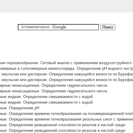
я порошкообразная. Ситовый анализ с применением воздухоструйного 
имерные и сополимерные винилхлорида. Определение рН водного экстр
 эмульсии или дисперсии. Определение кажущейся вязкости по Брукфи
 эмульсии или дисперсии. Определение кажущейся вязкости по Брукфи
рные ненасыщенные. Определение гидроксильного числа
рные ненасыщенные. Определение гидроксильного числа
ые жидкие. Определение смешиваемости с водой
ые жидкие. Определение смешиваемости с водой
ные. Определение pH
ые. Определение времени гелеобразования на полимеризационной пли
ые. Определение времени гелеобразования резольных смол с применен
ые. Определение реакционной способности резолов в кислой среде
ые. Определение реакционной способности резолов в кислой среде