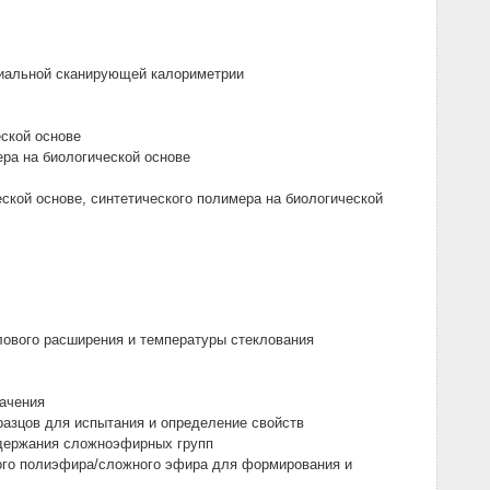
иальной сканирующей калориметрии
ской основе
ра на биологической основе
ской основе, синтетического полимера на биологической
лового расширения и температуры стеклования
начения
разцов для испытания и определение свойств
одержания сложноэфирных групп
ого полиэфира/сложного эфира для формирования и