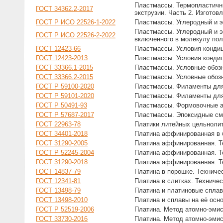
Пластмассы. Термопластичн
ГОСТ 34362.2-2017
экструзии. Часть 2. Изготов
ГОСТ Р ИСО 22526-1-2022
Пластмассы. Углеродный и э
Пластмассы. Углеродный и э
ГОСТ Р ИСО 22526-2-2022
включенного в молекулу по
ГОСТ 12423-66
Пластмассы. Условия кондиц
ГОСТ 12423-2013
Пластмассы. Условия кондиц
ГОСТ 33366.1-2015
Пластмассы. Условные обозн
ГОСТ 33366.2-2015
Пластмассы. Условные обоз
ГОСТ Р 59100-2020
Пластмассы. Филаменты для
ГОСТ Р 59101-2020
Пластмассы. Филаменты для
ГОСТ Р 50491-93
Пластмассы. Формовочные а
ГОСТ Р 57687-2017
Пластмассы. Эпоксидные см
ГОСТ 22963-78
Платики литейных цельнолит
ГОСТ 34401-2018
Платина аффинированная в б
ГОСТ 31290-2005
Платина аффинированная. Т
ГОСТ Р 52245-2004
Платина аффинированная. Т
ГОСТ 31290-2018
Платина аффинированная. Т
ГОСТ 14837-79
Платина в порошке. Техниче
ГОСТ 12341-81
Платина в слитках. Техниче
ГОСТ 13498-79
Платина и платиновые спла
ГОСТ 13498-2010
Платина и сплавы на её осн
ГОСТ Р 52519-2006
Платина. Метод атомно-эмис
ГОСТ 33730-2016
Платина. Метод атомно-эмис