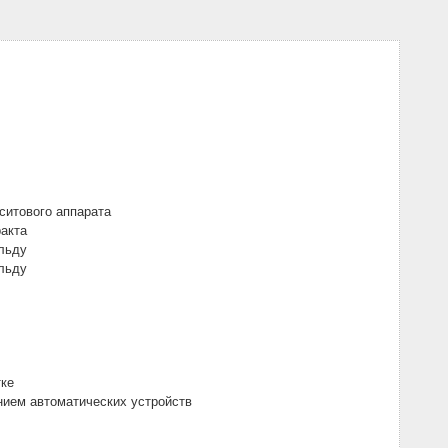
ситового аппарата
акта
льду
льду
тке
ием автоматических устройств