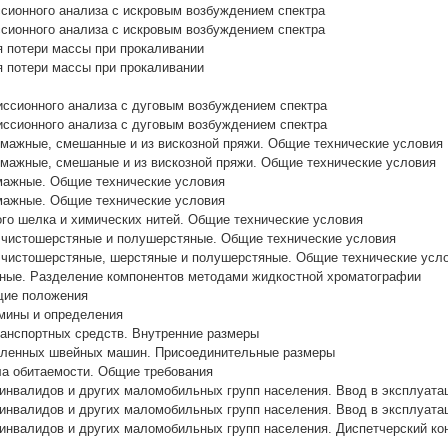
сионного анализа с искровым возбуждением спектра
сионного анализа с искровым возбуждением спектра
 потери массы при прокаливании
 потери массы при прокаливании
ссионного анализа с дуговым возбуждением спектра
ссионного анализа с дуговым возбуждением спектра
мажные, смешанные и из вискозной пряжи. Общие технические условия
мажные, смешаные и из вискозной пряжи. Общие технические условия
мажные. Общие технические условия
мажные. Общие технические условия
ого шелка и химических нитей. Общие технические условия
 чистошерстяные и полушерстяные. Общие технические условия
 чистошерстяные, шерстяные и полушерстяные. Общие технические усл
ые. Разделение компонентов методами жидкостной хроматографии
щие положения
мины и определения
анспортных средств. Внутренние размеры
ленных швейных машин. Присоединительные размеры
а обитаемости. Общие требования
нвалидов и других маломобильных групп населения. Ввод в эксплуата
нвалидов и других маломобильных групп населения. Ввод в эксплуата
нвалидов и других маломобильных групп населения. Диспетчерский кон