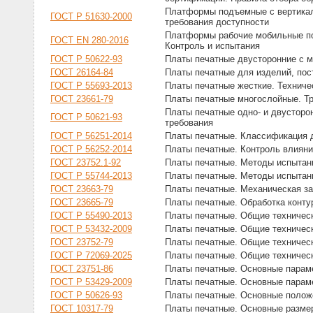
Платформы подъемные с вертикал
ГОСТ Р 51630-2000
требования доступности
Платформы рабочие мобильные под
ГОСТ EN 280-2016
Контроль и испытания
ГОСТ Р 50622-93
Платы печатные двусторонние с 
ГОСТ 26164-84
Платы печатные для изделий, пос
ГОСТ Р 55693-2013
Платы печатные жесткие. Техниче
ГОСТ 23661-79
Платы печатные многослойные. Тр
Платы печатные одно- и двусторо
ГОСТ Р 50621-93
требования
ГОСТ Р 56251-2014
Платы печатные. Классификация 
ГОСТ Р 56252-2014
Платы печатные. Контроль влиян
ГОСТ 23752.1-92
Платы печатные. Методы испытан
ГОСТ Р 55744-2013
Платы печатные. Методы испытан
ГОСТ 23663-79
Платы печатные. Механическая за
ГОСТ 23665-79
Платы печатные. Обработка конту
ГОСТ Р 55490-2013
Платы печатные. Общие техническ
ГОСТ Р 53432-2009
Платы печатные. Общие техническ
ГОСТ 23752-79
Платы печатные. Общие техничес
ГОСТ Р 72069-2025
Платы печатные. Общие техничес
ГОСТ 23751-86
Платы печатные. Основные парам
ГОСТ Р 53429-2009
Платы печатные. Основные парам
ГОСТ Р 50626-93
Платы печатные. Основные полож
ГОСТ 10317-79
Платы печатные. Основные разме