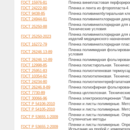
ГОСТ 15976-81
Пленка винипластовая перфориро
ГОСТ 24222-80
Пленка и лента из фторопласта-4.
ГОСТ 9438-85
Пленка поливинилбутиральная кл
ГОСТ 24944-81
Пленка поливинилхлоридная декор
Пленка поливинилхлоридная для и
ГОСТ 25250-88
Технические условия
Пленка поливинилхлоридная для и
ГОСТ 25250-2023
изделий медицинского назначения
ГОСТ 16272-79
Пленка поливинилхлоридная плас
Пленка полиимидная фольгированн
ГОСТ 26246.13-89
условия
ГОСТ 26246.12-89
Пленка полиимидная фольгированн
ГОСТ 12998-85
Пленка полистирольная. Техничес
ГОСТ 25951-83
Пленка полиэтиленовая термоусад
ГОСТ 10354-82
Пленка полиэтиленовая. Техничес
ГОСТ 24234-80
Пленка полиэтилентерефталатная
ГОСТ 26246.8-89
Пленка полиэфирная фольгированн
ГОСТ 7730-89
Пленка целлюлозная. Технически
ГОСТ 30066-96
Пленка электроизоляционная "Лав
ГОСТ Р 54106-2010
Пленки и листы полимерные. Мето
ГОСТ Р 54105-2010
Пленки и листы полимерные. Мет
Пленки и листы полимерные. Опре
ГОСТ Р 53655.1-2009
Ступенчатые методы
Пленки и листы полимерные. Опре
ГОСТ Р 53655.2-2009
Испытание на пробой с измерител