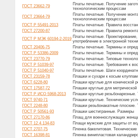
Платы печатные. Получение загот
ГОСТ 23662-79
технологическим процессам
Платы печатные. Получение монт
ГОСТ 23664-79
технологическим процессам
ГОСТ Р 55491-2013
Платы печатные. Правила восстан
ГОСТ 27200-87
Платы печатные. Правила ремонт
Платы печатные. Проектирование,
ГОСТ Р МЭК 60194-2-2019
употребление в электронной техни
ГОСТ 20406-75
Платы печатные. Термины и опре
ГОСТ Р 53386-2009
Платы печатные. Термины и опре
ГОСТ 23770-79
Платы печатные. Типовые техноло
ГОСТ Р 51039-97
Платы печатные. Требования к во
ГОСТ Р 51040-97
Платы печатные. Шаги координатн
ГОСТ 23159-78
Плашки и сухари к косым клуппам
ГОСТ 6228-80
Плашки круглые для конической р
ГОСТ 17587-72
Плашки круглые для метрической 
ГОСТ Р ИСО 5968-2013
Плашки круглые резьбонарезные.
ГОСТ 9740-71
Плашки круглые. Технические усл
ГОСТ 2248-80
Плашки резьбонакатные плоские. 
ГОСТ Р 50561-93
Плашки шестигранные. Размеры
ГОСТ 27170-86
Плащ для военнослужащих женщи
ГОСТ 12.4.134-83
Плащи мужские для защиты от во
ГОСТ 2707-75
Пленка бакелитовая. Технические
ГОСТ 16398-81
Пленка винипластовая каландриро