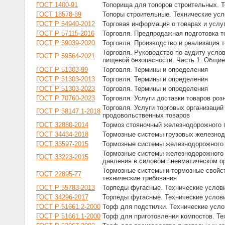
ГОСТ 1400-91
Топорища для топоров строительных. Т
ГОСТ 18578-89
Топоры строительные. Технические усл
ГОСТ Р 54940-2012
Торговая информация о товарах и услу
ГОСТ Р 57115-2016
Торговля. Предпродажная подготовка 
ГОСТ Р 59039-2020
Торговля. Производство и реализация 
Торговля. Руководство по аудиту усло
ГОСТ Р 59564-2021
пищевой безопасности. Часть 1. Общи
ГОСТ Р 51303-99
Торговля. Термины и определения
ГОСТ Р 51303-2013
Торговля. Термины и определения
ГОСТ Р 51303-2023
Торговля. Термины и определения
ГОСТ Р 70760-2023
Торговля. Услуги доставки товаров ро
Торговля. Услуги торговых организаций
ГОСТ Р 58147.1-2018
продовольственных товаров
ГОСТ 32880-2014
Тормоз стояночный железнодорожного 
ГОСТ 34434-2018
Тормозные системы грузовых железнодо
ГОСТ 33597-2015
Тормозные системы железнодорожного 
Тормозные системы железнодорожного 
ГОСТ 33223-2015
давления в силовом пневматическом ор
Тормозные системы и тормозные свойс
ГОСТ 22895-77
технические требования
ГОСТ Р 55783-2013
Торпеды фугасные. Технические услов
ГОСТ 34296-2017
Торпеды фугасные. Технические услов
ГОСТ Р 51661.2-2000
Торф для подстилки. Технические усло
ГОСТ Р 51661.1-2000
Торф для приготовления компостов. Те