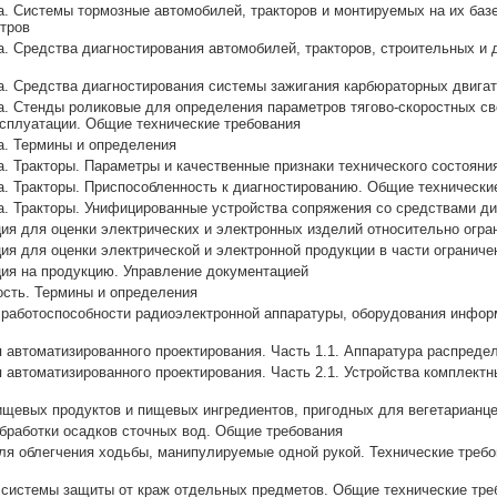
а. Системы тормозные автомобилей, тракторов и монтируемых на их ба
тров
а. Средства диагностирования автомобилей, тракторов, строительных 
а. Средства диагностирования системы зажигания карбюраторных двига
а. Стенды роликовые для определения параметров тягово-скоростных св
ксплуатации. Общие технические требования
а. Термины и определения
а. Тракторы. Параметры и качественные признаки технического состояни
а. Тракторы. Приспособленность к диагностированию. Общие технически
а. Тракторы. Унифицированные устройства сопряжения со средствами д
ия для оценки электрических и электронных изделий относительно огр
ия для оценки электрической и электронной продукции в части огранич
ия на продукцию. Управление документацией
ость. Термины и определения
 работоспособности радиоэлектронной аппаратуры, оборудования инфор
 автоматизированного проектирования. Часть 1.1. Аппаратура распреде
 автоматизированного проектирования. Часть 2.1. Устройства комплект
ищевых продуктов и пищевых ингредиентов, пригодных для вегетарианцев
бработки осадков сточных вод. Общие требования
ля облегчения ходьбы, манипулируемые одной рукой. Технические требов
 системы защиты от краж отдельных предметов. Общие технические тре