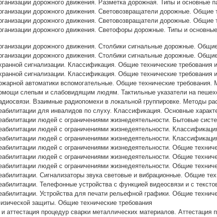
рганизации дорожного движения. Разметка дорожная. Типы и основные 
рганизации дорожного движения. Световозвращатели дорожные. Общие 
рганизации дорожного движения. Световозвращатели дорожные. Общие 
рганизации дорожного движения. Светофоры дорожные. Типы и основны
рганизации дорожного движения. Столбики сигнальные дорожные. Общие
рганизации дорожного движения. Столбики сигнальные дорожные. Общие
хранной сигнализации. Классификация. Общие технические требования 
хранной сигнализации. Классификация. Общие технические требования 
ожарной автоматики вспомогательные. Общие технические требования.
помощи слепым и слабовидящим людям. Тактильные указатели на пешех
адиосвязи. Взаимные радиопомехи в локальной группировке. Методы ра
еабилитации для инвалидов по слуху. Классификация. Основные характ
реабилитации людей с ограничениями жизнедеятельности. Бытовые сис
реабилитации людей с ограничениями жизнедеятельности. Классификаци
реабилитации людей с ограничениями жизнедеятельности. Классификаци
еабилитации людей с ограничениями жизнедеятельности. Общие техниче
еабилитации людей с ограничениями жизнедеятельности. Общие техниче
еабилитации людей с ограничениями жизнедеятельности. Общие техниче
еабилитации. Сигнализаторы звука световые и вибрационные. Общие те
еабилитации. Телефонные устройства с функцией видеосвязи и с текст
еабилитации. Устройства для печати рельефной графики. Общие технич
физической защиты. Общие технические требования
 и аттестация процедур сварки металлических материалов. Аттестация 