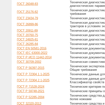
Техническая диагностик
ГОСТ 26048-83
диагностических параме
Техническая диагностик
ГОСТ 25176-82
требования
ГОСТ 23434-79
Техническая диагностик
Техническая диагностик
ГОСТ 26899-86
тракторов в условиях э
ГОСТ 20911-89
Техническая диагностик
ГОСТ 20760-75
Техническая диагностик
ГОСТ 24925-81
Техническая диагностик
ГОСТ 26285-84
Техническая диагностик
ГОСТ EN 50581-2016
Техническая документац
ГОСТ IEC 63000-2022
Техническая документац
ГОСТ Р ИСО 11442-2014
Техническая документац
ГОСТ 30709-2002
Техническая совместим
Техническая экспертиза
ГОСТ Р 56397-2015
Общие требования
ГОСТ Р 72304.1.1-2025
Технические данные для
Технические данные для
ГОСТ Р 72304.2.1-2025
Классификатор свойств
ГОСТ Р 71528-2024
Технические критерии п
ГОСТ Р 59748-2021
Технические принципы о
Технические средства д
ГОСТ Р 52285-2004
более ножками
ГОСТ 32320-2013
Технические средства и