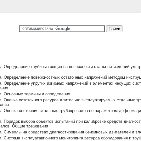
а. Определение глубины трещин на поверхности стальных изделий ульт
ка. Определение поверхностных остаточных напряжений методом инстру
а. Определение упругих изгибных напряжений в элементах несущих сист
ания
а. Основные термины и определения
а. Оценка остаточного ресурса длительно эксплуатируемых стальных тр
вания
а. Оценка состояния стальных трубопроводов по параметрам деформац
а. Порядок выбора объектов испытаний при калибровке средств диагно
иалов. Общие требования
а. Символы на средствах диагностирования бензиновых двигателей и э
а. Система эксплуатационного мониторинга ресурса оборудования и тру