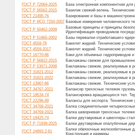
ГОСТ Р 72064-2025
База электронная компонентная для 
ГОСТ Р 56562-2015
Базилик свежий-зелень. Технические
ГОСТ 21495-76
Базирование и базы в машиностроен
ГОСТ Р ИСО 7250-2007
Базовые измерения человеческого те
Базовые принципы и принципы безоп
ГОСТ Р 50462-2009
Идентификация проводников посредс
ГОСТ Р 51965-2002
Базы перевалки отработавшего ядер
ГОСТ 4559-78
Бакелит жидкий. Технические услови
ГОСТ 4559-2017
Бакелит жидкий. Технические услови
ГОСТ 16770-86
Баки для объемных гидроприводов и
ГОСТ Р 56822-2015
Баклажаны свежие для промышленной
ГОСТ Р 53071-2008
Баклажаны свежие, реализуемые в ро
ГОСТ 31821-2012
Баклажаны свежие, реализуемые в ро
ГОСТ 31821-2022
Баклажаны свежие, реализуемые в ро
ГОСТ 13907-86
Баклажаны свежие. Технические усл
ГОСТ 34767-2021
Балансир трехосных тележек грузовы
ГОСТ 19534-74
Балансировка вращающихся тел. Те
ГОСТ 22296-89
Балансы для экспорта. Технические 
ГОСТ 34768-2021
Балка соединительная четырехосных 
ГОСТ 34769-2021
Балка шкворневая трехосных тележек
ГОСТ 19425-74
Балки двутавровые и швеллеры стал
ГОСТ Р 71938-2025
Балки двутавровые опалубочные дер
Балки обвязочные железобетонные д
ГОСТ 24893.2-81
Конструкция и размеры