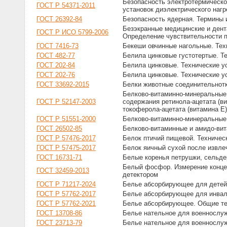
Безопасность электротермическо
ГОСТ Р 54371-2011
установок диэлектрического нагр
ГОСТ 26392-84
Безопасность ядерная. Термины 
Безэкранные медицинские и дент
ГОСТ Р ИСО 5799-2006
Определение чувствительности п
ГОСТ 7416-73
Бекеши овчинные нагольные. Тех
ГОСТ 482-77
Белила цинковые густотертые. Т
ГОСТ 202-84
Белила цинковые. Технические у
ГОСТ 202-76
Белила цинковые. Технические у
ГОСТ 33692-2015
Белки животные соединительнот
Белково-витаминно-минеральные
ГОСТ Р 52147-2003
содержания ретинола-ацетата (в
токоферола-ацетата (витамина Е)
ГОСТ Р 51551-2000
Белково-витаминно-минеральные
ГОСТ 26502-85
Белково-витаминные и амидо-вит
ГОСТ Р 57476-2017
Белок птичий пищевой. Техничес
ГОСТ Р 57475-2017
Белок яичный сухой после извле
ГОСТ 16731-71
Белые коренья петрушки, сельде
Белый фосфор. Измерение конце
ГОСТ 32459-2013
детектором
ГОСТ Р 71217-2024
Белье абсорбирующее для детей
ГОСТ Р 57762-2017
Белье абсорбирующее для инвал
ГОСТ Р 57762-2021
Белье абсорбирующее. Общие те
ГОСТ 13708-86
Белье нательное для военнослу
ГОСТ 23713-79
Белье нательное для военнослуж