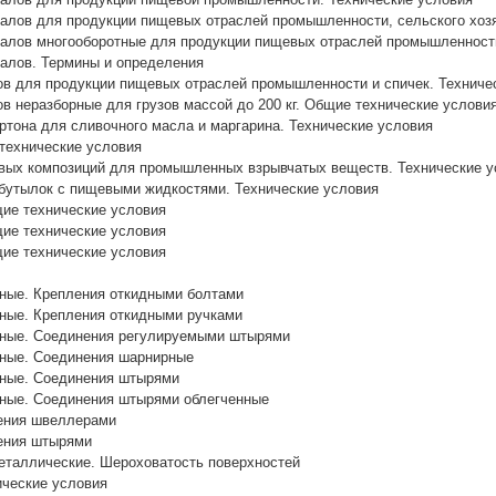
алов для продукции пищевых отраслей промышленности, сельского хозя
алов многооборотные для продукции пищевых отраслей промышленности 
алов. Термины и определения
в для продукции пищевых отраслей промышленности и спичек. Техниче
в неразборные для грузов массой до 200 кг. Общие технические услови
артона для сливочного масла и маргарина. Технические условия
технические условия
вых композиций для промышленных взрывчатых веществ. Технические у
бутылок с пищевыми жидкостями. Технические условия
ие технические условия
ие технические условия
ие технические условия
ные. Крепления откидными болтами
ые. Крепления откидными ручками
ные. Соединения регулируемыми штырями
ные. Соединения шарнирные
ные. Соединения штырями
ные. Соединения штырями облегченные
ения швеллерами
ения штырями
еталлические. Шероховатость поверхностей
ические условия