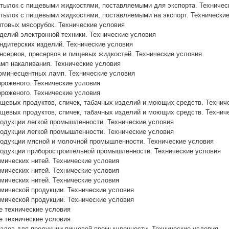
утылок с пищевыми жидкостями, поставляемыми для экспорта. Техничес
утылок с пищевыми жидкостями, поставляемыми на экспорт. Технически
ытовых мясорубок. Технические условия
делий электронной техники. Технические условия
ндитерских изделий. Технические условия
нсервов, пресервов и пищевых жидкостей. Технические условия
амп накаливания. Технические условия
юминесцентных ламп. Технические условия
ороженого. Технические условия
ороженого. Технические условия
ищевых продуктов, спичек, табачных изделий и моющих средств. Технич
ищевых продуктов, спичек, табачных изделий и моющих средств. Технич
родукции легкой промышленности. Технические условия
родукции легкой промышленности. Технические условия
родукции мясной и молочной промышленности. Технические условия
родукции приборостроительной промышленности. Технические условия
мических нитей. Технические условия
мических нитей. Технические условия
мических нитей. Технические условия
имической продукции. Технические условия
имической продукции. Технические условия
е технические условия
е технические условия
алов для продукции пищевой промышленности. Технические условия