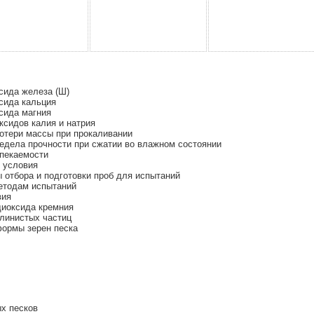
сида железа (Ш)
сида кальция
сида магния
сидов калия и натрия
отери массы при прокаливании
дела прочности при сжатии во влажном состоянии
пекаемости
 условия
отбора и подготовки проб для испытаний
етодам испытаний
вия
иоксида кремния
линистых частиц
ормы зерен песка
х песков