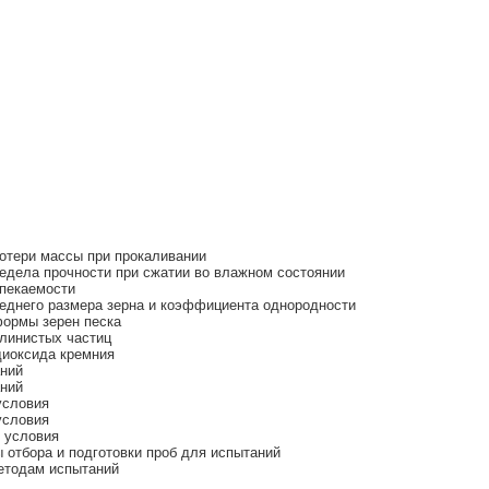
отери массы при прокаливании
дела прочности при сжатии во влажном состоянии
пекаемости
днего размера зерна и коэффициента однородности
ормы зерен песка
линистых частиц
иоксида кремния
аний
аний
условия
условия
 условия
отбора и подготовки проб для испытаний
етодам испытаний