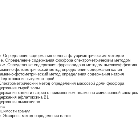
е. Определение содержания селена флуориметрическим методом
ье. Определение содержания фосфора спектрометрическим методом
рье. Определение содержания фуразолидона методом высокоэффективн
ламенно-фотометрический метод определения содержания калия
ламенно-фотометрический метод определения содержания натрия
Подготовка испытуемых проб
 Спектрометрический метод определения массовой доли фосфора
держания сырой золы
ержания калия и натрия с применением пламенно-эмиссионной спектро
держания афлатоксина В1
держания аминокислот
ина
ошимости гранул
. Экспресс-метод определения влаги