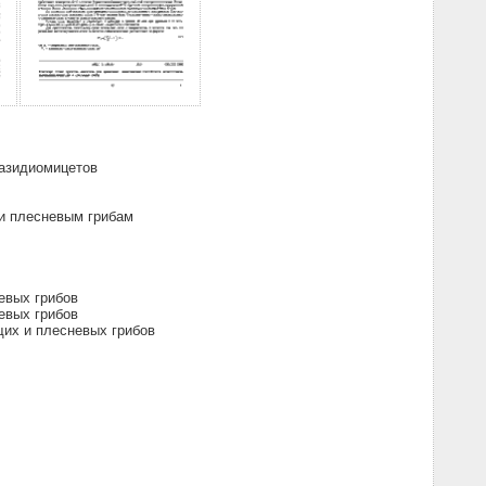
азидиомицетов
и плесневым грибам
евых грибов
евых грибов
их и плесневых грибов