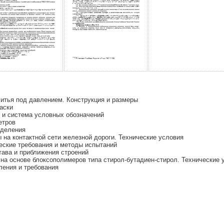
итья под давлением. Конструкция и размеры
аски
 и система условных обозначений
етров
еделения
а контактной сети железной дороги. Технические условия
ские требования и методы испытаний
ава и приближения строений
 основе блоксополимеров типа стирол-бутадиен-стирол. Технические 
ения и требования