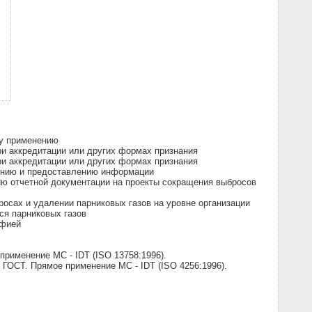
му применению
ри аккредитации или других формах признания
ри аккредитации или других формах признания
лению и предоставлению информации
нию отчетной документации на проекты сокращения выбросов
росах и удалении парниковых газов на уровне организации
ся парниковых газов
афией
рименение МС - IDT (ISO 13758:1996).
ГОСТ. Прямое применение МС - IDT (ISO 4256:1996).