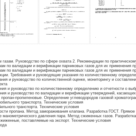
м газам. Руководство по сфере охвата 2. Рекомендации по практическо
нам по валидации и верификации парниковых газов для их применения п
нам по валидации и верификации парниковых газов для их применения п
кции. Требования и руководящие указания по количественному опреде
ания и руководство по количественной оценке, мониторингу и составле
екта
ния и руководство по количественному определению и отчетности о выб
ания и руководство по валидации и верификации утверждений, касающих
 пропан-пропиленовые. Определение углеводородов газовой хроматогр
бильного транспорта. Технические условия
льного транспорта. Технические условия
сти пропана. Метод замораживания клапана. Разработка ГОСТ. Прямое п
манометрического давления пара. Метод сжиженных газов. Разработка 
сжиженные, поставляемые на экспорт. Технические условия
рода