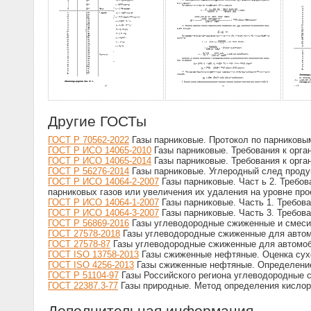
Другие ГОСТы
ГОСТ Р 70562-2022
Газы парниковые. Протокол по парниковы
ГОСТ Р ИСО 14065-2010
Газы парниковые. Требования к орга
ГОСТ Р ИСО 14065-2014
Газы парниковые. Требования к орга
ГОСТ Р 56276-2014
Газы парниковые. Углеродный след проду
ГОСТ Р ИСО 14064-2-2007
Газы парниковые. Част ь 2. Требов
парниковых газов или увеличения их удаления на уровне про
ГОСТ Р ИСО 14064-1-2007
Газы парниковые. Часть 1. Требова
ГОСТ Р ИСО 14064-3-2007
Газы парниковые. Часть 3. Требов
ГОСТ Р 56869-2016
Газы углеводородные сжиженные и смеси
ГОСТ 27578-2018
Газы углеводородные сжиженные для автомо
ГОСТ 27578-87
Газы углеводородные сжиженные для автомоби
ГОСТ ISO 13758-2013
Газы сжиженные нефтяные. Оценка сухо
ГОСТ ISO 4256-2013
Газы сжиженные нефтяные. Определение 
ГОСТ Р 51104-97
Газы Российского региона углеводородные 
ГОСТ 22387.3-77
Газы природные. Метод определения кисло
Дополнительная информация